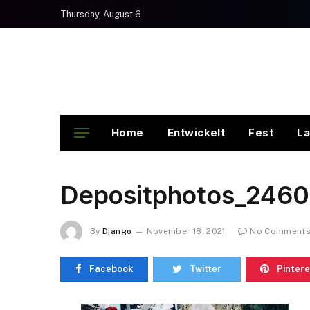
Thursday, August 6
Home
Entwickelt
Fest
La
Depositphotos_2460
By
Django
November 18, 2021
No Comment
Facebook
Twitter
Pintere