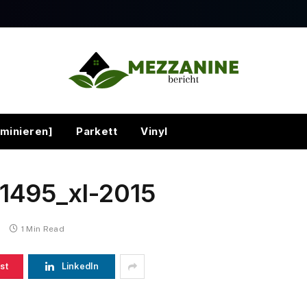
minieren]
Parkett
Vinyl
1495_xl-2015
s
1 Min Read
st
LinkedIn